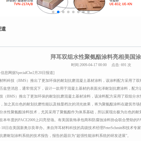
报道
拜耳双组水性聚氨酯涂料亮相美国涂
时间:2009-04-17 00:00 点击:
691 次
信息网据SpecialChe2月20日报道]
科技（BMS）推出了更加环保的耐划抗磨混凝土基材涂料，该涂料配方采用了双
堡消息，通常情况下，设计一款用于混凝土基材的表面光泽耐划抗磨涂料，配方设
技（BMS）推出了更加环保的耐划抗磨混凝土基材涂料，该涂料配方采用了双组分水
C，加之其出色的耐划抗磨性能以及独显档次的消光效果，将为聚氨酯涂料在建筑市场
性聚氨酯涂料技术，尤其采用了聚氨酯作为体系基础，所以展现出极为出色的耐划
在本年度的PACE2009上闪亮登场。有美国装饰承包商和防腐蚀涂料协会联合赞助的PACE
～18日在美国新奥尔良举办。来自拜耳材料科技的高级技术经理PeterSchmitt和技术专家
抗磨耐划涂料系统的技术报告，报告的题目为“超强性能涂料系统的研发进展”。