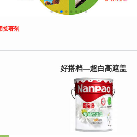
用接著剂
好搭档—超白高遮盖